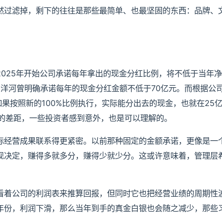
然过滤掉，剩下的往往是那些最简单、也最坚固的东西：品牌、
025年开始公司承诺每年拿出的现金分红比例，将不低于当年
，洋河曾明确承诺每年的现金分红金额不低于70亿元。而根据公
如果按照新的100%比例执行，实际能分出去的现金，也就在25
小的差距，一些投资者感到意外，也是可以理解的。
际经营成果联系得更紧密。以前那种固定的金额承诺，更像是一
现决定，赚得多就多分，赚得少就少分。这或许意味着，管理层
看着公司的利润表来推算回报，但同时它也把经营业绩的周期性
年份，利润下滑，那么当年到手的真金白银也会随之减少，那些