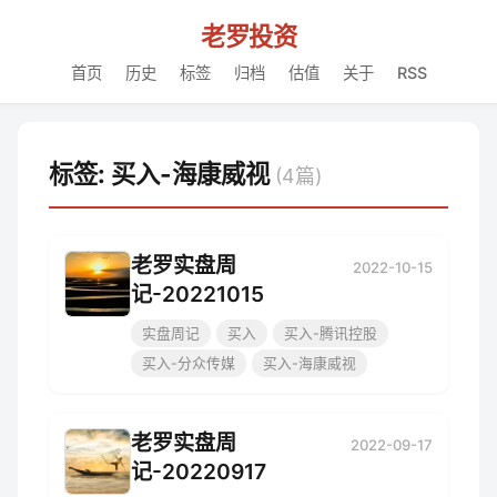
老罗投资
首页
历史
标签
归档
估值
关于
RSS
标签: 买入-海康威视
(4篇)
老罗实盘周
2022-10-15
记-20221015
实盘周记
买入
买入-腾讯控股
买入-分众传媒
买入-海康威视
老罗实盘周
2022-09-17
记-20220917