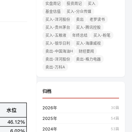
实盘周记
投资周记
买入
基金估值
买入-分众传媒
买入-洋河股份
卖出
老罗读书
买入-贵州茅台
买入-腾讯控股
。
买入-五粮液
年终总结
买入-粉笔
买入-银华日利
买入-海康威视
卖出-中国海油H
财经要闻
卖出-洋河股份
卖出-格力电器
卖出-万科A
归档
2026年
30篇
2025年
54篇
2024年
53篇