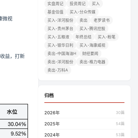
实盘周记
投资周记
买入
基金估值
买入-分众传媒
海康微视
买入-洋河股份
卖出
老罗读书
买入-贵州茅台
买入-腾讯控股
买入-五粮液
年终总结
买入-粉笔
买入-银华日利
买入-海康威视
卖出-中国海油H
财经要闻
收益，打新
卖出-洋河股份
卖出-格力电器
卖出-万科A
归档
2026年
30篇
2025年
54篇
2024年
53篇