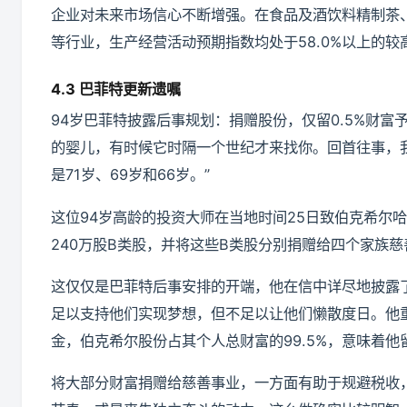
企业对未来市场信心不断增强。在食品及酒饮料精制茶
等行业，生产经营活动预期指数均处于58.0%以上的
4.3 巴菲特更新遗嘱
94岁巴菲特披露后事规划：捐赠股份，仅留0.5%财
的婴儿，有时候它时隔一个世纪才来找你。回首往事，
是71岁、69岁和66岁。”
这位94岁高龄的投资大师在当地时间25日致伯克希尔
240万股B类股，并将这些B类股分别捐赠给四个家族慈
这仅仅是巴菲特后事安排的开端，他在信中详尽地披露
足以支持他们实现梦想，但不足以让他们懒散度日。他重
金，伯克希尔股份占其个人总财富的99.5%，意味着他
将大部分财富捐赠给慈善事业，一方面有助于规避税收