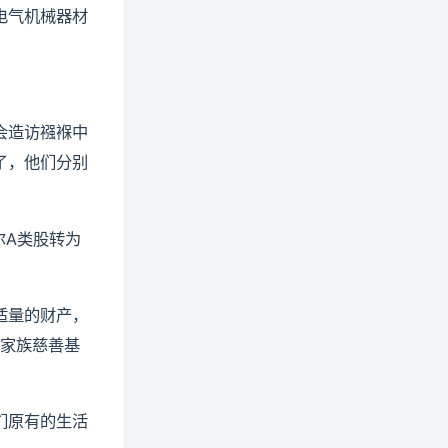
电气机械器材
会造访襁褓中
了，他们分别
尔A类股转为
适量的财产，
给家族慈善基
们原有的生活