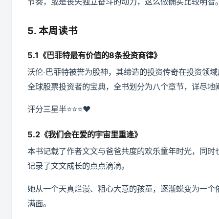
节奏，或是丧失独立奋斗的动力，这么做确实比较明智
5. 本周读书
5.1《巴菲特最有价值的8条投资商律》
沃伦·巴菲特被誉为股神，其缔造的投资传奇在投资领
全球股票投资者的宝典，全书划分为八个章节，详尽地
评分三星半⭐️⭐️⭐️❤️
5.2《我们会在爱的宇宙里重逢》
本书记载了作者文文与爸爸共度的欢乐童年时光，同时
记录了文文成长的点点滴滴。
她从一个天真烂漫、粗心大意的孩童，逐渐蜕变为一个
满面。