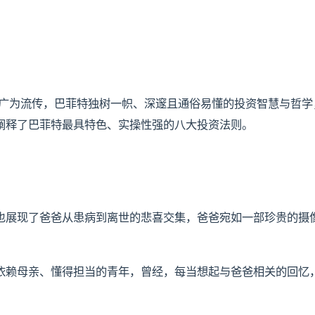
。
域广为流传，巴菲特独树一帜、深邃且通俗易懂的投资智慧与哲学
阐释了巴菲特最具特色、实操性强的八大投资法则。
也展现了爸爸从患病到离世的悲喜交集，爸爸宛如一部珍贵的摄
依赖母亲、懂得担当的青年，曾经，每当想起与爸爸相关的回忆