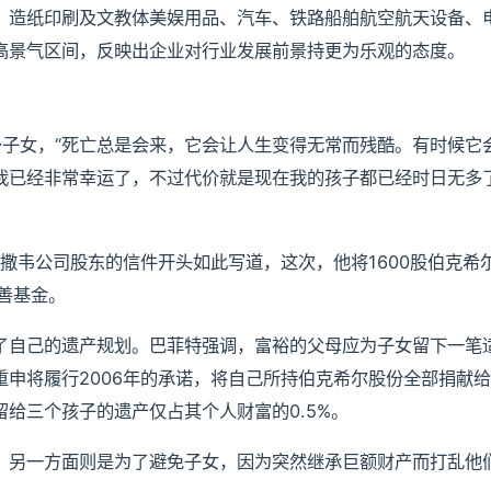
、造纸印刷及文教体美娱用品、汽车、铁路船舶航空航天设备、
较高景气区间，反映出企业对行业发展前景持更为乐观的态度。
富予子女，“死亡总是会来，它会让人生变得无常而残酷。有时候它
我已经非常幸运了，不过代价就是现在我的孩子都已经时日无多
哈撒韦公司股东的信件开头如此写道，这次，他将1600股伯克希
善基金。
了自己的遗产规划。巴菲特强调，富裕的父母应为子女留下一笔
申将履行2006年的承诺，将自己所持伯克希尔股份全部捐献
留给三个孩子的遗产仅占其个人财富的0.5%。
，另一方面则是为了避免子女，因为突然继承巨额财产而打乱他