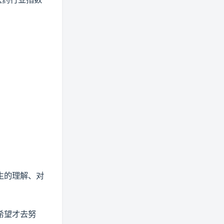
生的理解、对
希望才去努