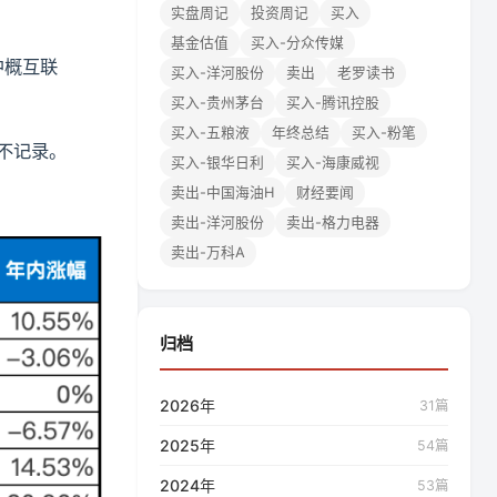
实盘周记
投资周记
买入
基金估值
买入-分众传媒
，中概互联
买入-洋河股份
卖出
老罗读书
买入-贵州茅台
买入-腾讯控股
买入-五粮液
年终总结
买入-粉笔
仓不记录。
买入-银华日利
买入-海康威视
卖出-中国海油H
财经要闻
卖出-洋河股份
卖出-格力电器
卖出-万科A
归档
2026年
31篇
2025年
54篇
2024年
53篇