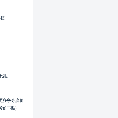
科技
计划。
，更多争夺底价
股价下跌)